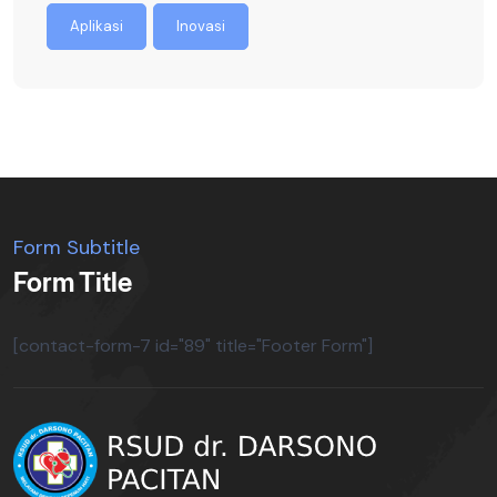
Aplikasi
Inovasi
Form Subtitle
Form Title
[contact-form-7 id="89" title="Footer Form"]