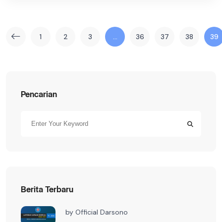
1
2
3
…
36
37
38
39
Pencarian
Berita Terbaru
by
Official Darsono