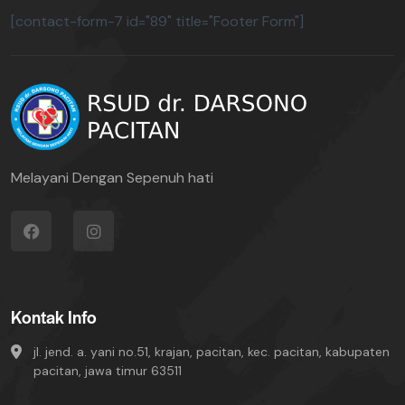
[contact-form-7 id="89" title="Footer Form"]
Melayani Dengan Sepenuh hati
Kontak Info
jl. jend. a. yani no.51, krajan, pacitan, kec. pacitan, kabupaten
pacitan, jawa timur 63511