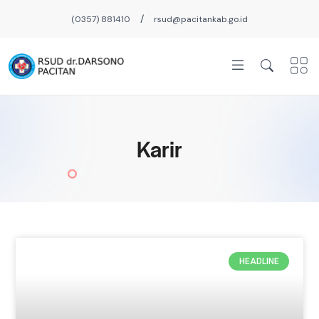
/
(0357) 881410
rsud@pacitankab.go.id
Karir
HEADLINE