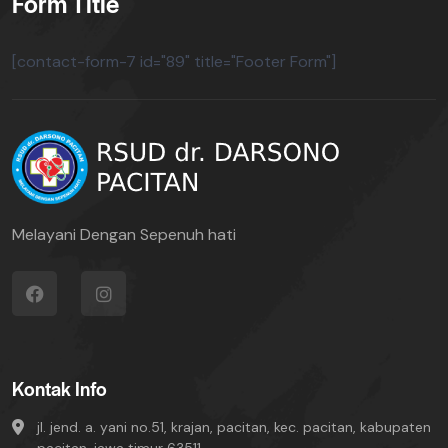
Form Title
[contact-form-7 id="89" title="Footer Form"]
Melayani Dengan Sepenuh hati
Kontak Info
jl. jend. a. yani no.51, krajan, pacitan, kec. pacitan, kabupaten