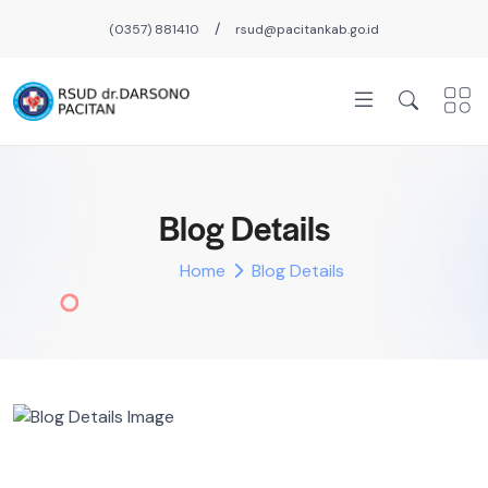
/
(0357) 881410
rsud@pacitankab.go.id
Blog Details
Home
Blog Details