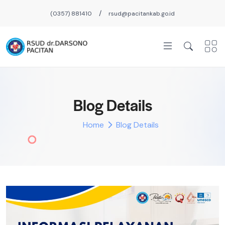
/
(0357) 881410
rsud@pacitankab.go.id
Blog Details
Home
Blog Details