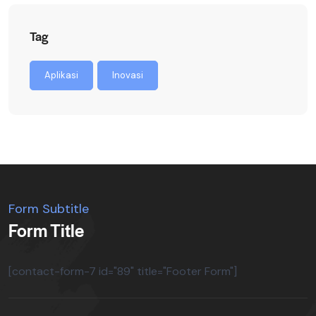
Tag
Aplikasi
Inovasi
Form Subtitle
Form Title
[contact-form-7 id="89" title="Footer Form"]