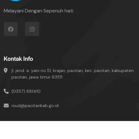
Melayani Dengan Sepenuh hati
Kontak Info
jl. jend. a. yani no.51, krajan, pacitan, kec. pacitan, kabupaten
pacitan, jawa timur 63511
(0357) 881410
rsud@pacitankab.go.id
UNIT SIMRS © Copyright-2024 All Rights Reserved.