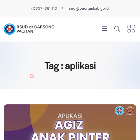
/
(0357) 881410
rsud@pacitankab.go.id
Tag : aplikasi