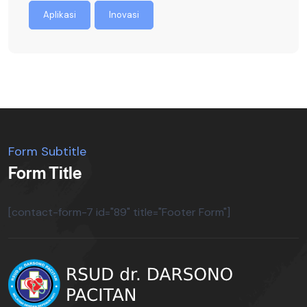
Aplikasi
Inovasi
Form Subtitle
Form Title
[contact-form-7 id="89" title="Footer Form"]