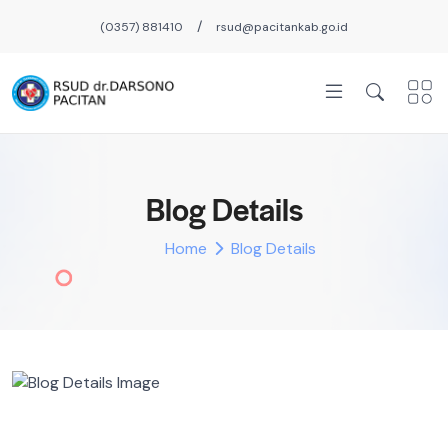
/
(0357) 881410
rsud@pacitankab.go.id
Blog Details
Home
Blog Details