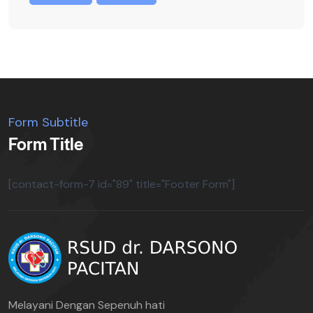
Form Subtitle
Form Title
[contact-form-7 id="89" title="Footer Form"]
Melayani Dengan Sepenuh hati