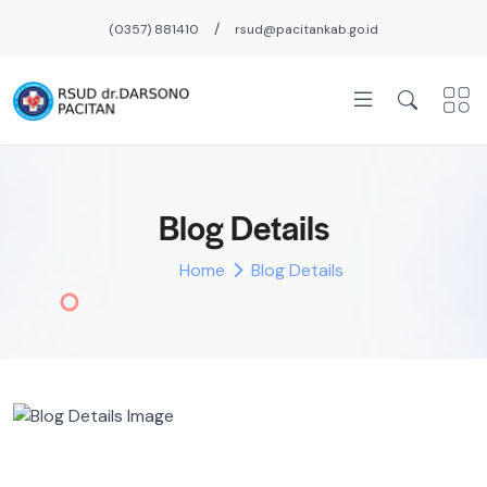
/
(0357) 881410
rsud@pacitankab.go.id
Blog Details
Home
Blog Details