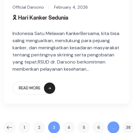
Official Darsono
February 4, 2026
🎗️ Hari Kanker Sedunia
Indonesia Satu Melawan KankerBersama, kita bisa
saling menguatkan, mendukung para pejuang
kanker, dan meningkatkan kesadaran masyarakat
tentang pentingnya skrining serta pengobatan
yang tepat.RSUD dr. Darsono berkomitmen
memberikan pelayanan kesehatan...
READ MORE
1
2
3
4
5
6
…
38