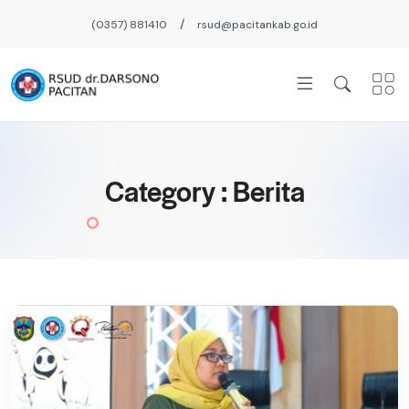
/
(0357) 881410
rsud@pacitankab.go.id
Category : Berita