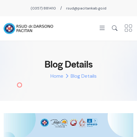
/
(0357) 881410
rsud@pacitankab.go.id
Blog Details
Home
Blog Details