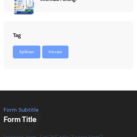
Tag
Aplikasi
Inovasi
Form Subtitle
Form Title
[contact-form-7 id="89" title="Footer Form"]