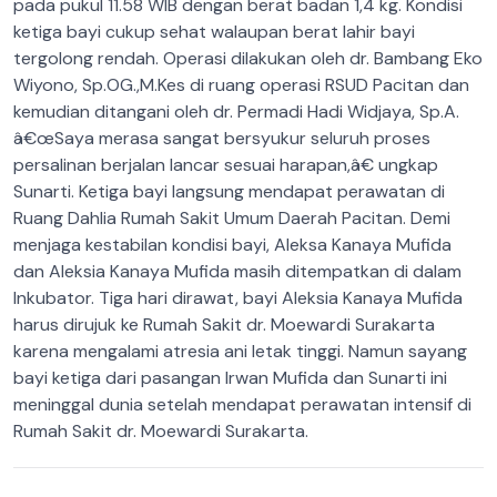
pada pukul 11.58 WIB dengan berat badan 1,4 kg.
Kondisi
ketiga bayi cukup sehat walaupan berat lahir bayi
tergolong rendah. Operasi dilakukan oleh dr. Bambang Eko
Wiyono, Sp.OG.,M.Kes di ruang operasi RSUD Pacitan dan
kemudian ditangani oleh dr. Permadi Hadi Widjaya, Sp.A.
â€œSaya merasa sangat bersyukur seluruh proses
persalinan berjalan lancar sesuai harapan,â€ ungkap
Sunarti. Ketiga bayi langsung mendapat perawatan di
Ruang Dahlia Rumah Sakit Umum Daerah Pacitan. Demi
menjaga kestabilan kondisi bayi, Aleksa Kanaya Mufida
dan Aleksia Kanaya Mufida masih ditempatkan di dalam
Inkubator. Tiga hari dirawat, bayi Aleksia Kanaya Mufida
harus dirujuk ke Rumah Sakit dr. Moewardi Surakarta
karena mengalami atresia ani letak tinggi. Namun sayang
bayi ketiga dari pasangan Irwan Mufida dan Sunarti ini
meninggal dunia setelah mendapat perawatan intensif di
Rumah Sakit dr. Moewardi Surakarta.