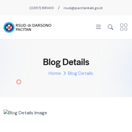
/
(0357) 881410
rsud@pacitankab.go.id
Blog Details
Home
Blog Details