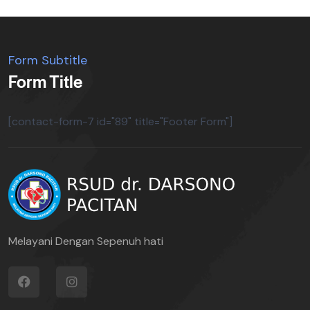
Form Subtitle
Form Title
[contact-form-7 id="89" title="Footer Form"]
Melayani Dengan Sepenuh hati