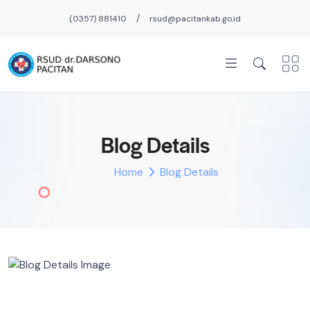
/
(0357) 881410
rsud@pacitankab.go.id
Blog Details
Home
Blog Details