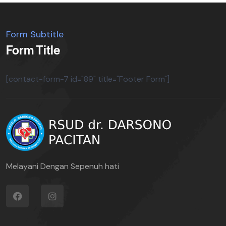
Form Subtitle
Form Title
[contact-form-7 id="89" title="Footer Form"]
Melayani Dengan Sepenuh hati