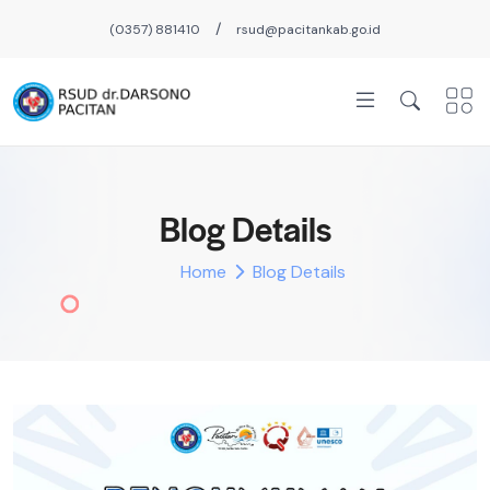
/
(0357) 881410
rsud@pacitankab.go.id
Blog Details
Home
Blog Details