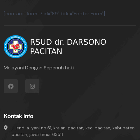
[contact-form-7 id="89" title="Footer Form"]
Melayani Dengan Sepenuh hati
Kontak Info
jl. jend. a. yani no.51, krajan, pacitan, kec. pacitan, kabupaten
pacitan, jawa timur 63511