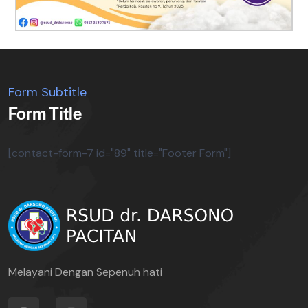
Form Subtitle
Form Title
[contact-form-7 id="89" title="Footer Form"]
Melayani Dengan Sepenuh hati