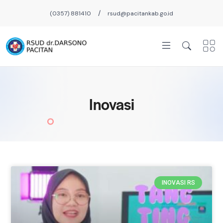
/
(0357) 881410
rsud@pacitankab.go.id
Inovasi
INOVASI RS