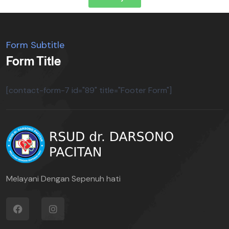
Form Subtitle
Form Title
[contact-form-7 id="89" title="Footer Form"]
Melayani Dengan Sepenuh hati