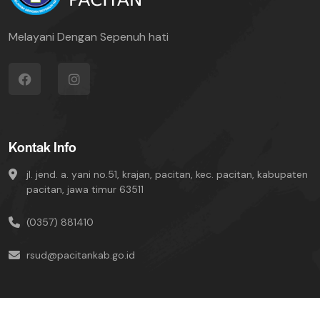
Melayani Dengan Sepenuh hati
Kontak Info
jl. jend. a. yani no.51, krajan, pacitan, kec. pacitan, kabupaten
pacitan, jawa timur 63511
(0357) 881410
rsud@pacitankab.go.id