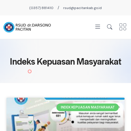
/
(0357) 881410
rsud@pacitankab.go.id
Indeks Kepuasan Masyarakat
INDEK KEPUASAN MASYARAKAT