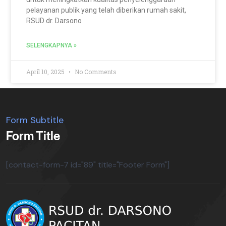
pelayanan publik yang telah diberikan rumah sakit,
RSUD dr. Darsono
SELENGKAPNYA »
April 10, 2025
No Comments
Form Subtitle
Form Title
[contact-form-7 id="89" title="Footer Form"]