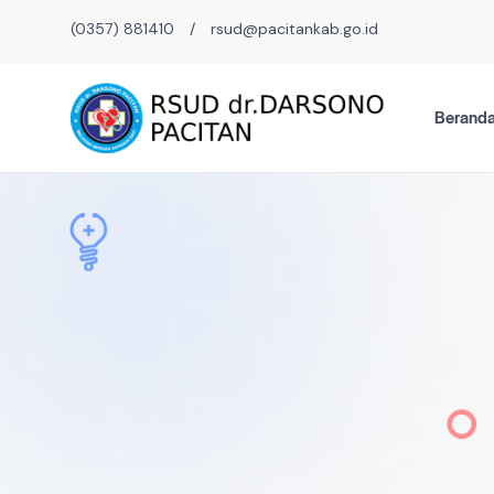
(0357) 881410
/
rsud@pacitankab.go.id
Berand