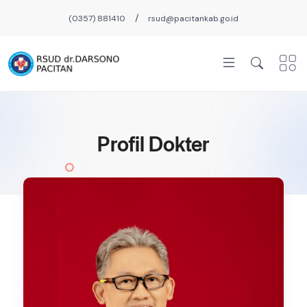
/
(0357) 881410
rsud@pacitankab.go.id
Profil Dokter