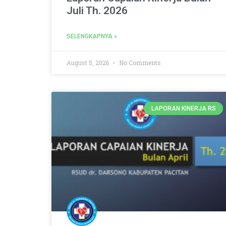
Juli Th. 2026
SELENGKAPNYA »
August 5, 2026
No Comments
LAPORAN KINERJA RS