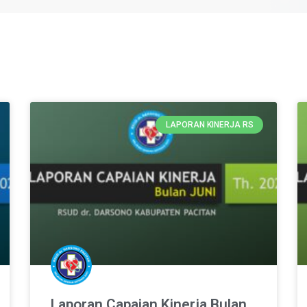
LAPORAN KINERJA RS
Laporan Capaian Kinerja Bulan