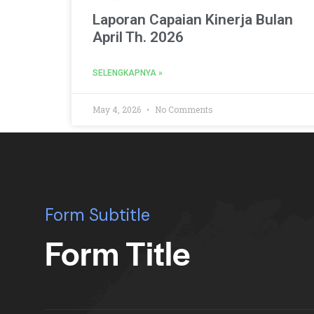
Laporan Capaian Kinerja Bulan
April Th. 2026
SELENGKAPNYA »
May 4, 2026
No Comments
Form Subtitle
Form Title