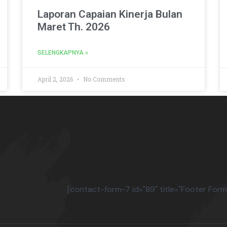
Laporan Capaian Kinerja Bulan
Maret Th. 2026
SELENGKAPNYA »
April 2, 2026
No Comments
[contact-form-7 id="89" title="Footer Form