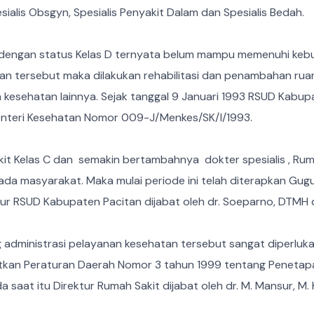
esialis Obsgyn, Spesialis Penyakit Dalam dan Spesialis Bedah.
dengan status Kelas D ternyata belum mampu memenuhi kebu
 tersebut maka dilakukan rehabilitasi dan penambahan ruan
 kesehatan lainnya. Sejak tanggal 9 Januari 1993 RSUD Kabup
enteri Kesehatan Nomor 009-J/Menkes/SK/I/1993.
it Kelas C dan semakin bertambahnya dokter spesialis , Ruma
 masyarakat. Maka mulai periode ini telah diterapkan Gugus
tur RSUD Kabupaten Pacitan dijabat oleh dr. Soeparno, DTMH
administrasi pelayanan kesehatan tersebut sangat diperluka
rbitkan Peraturan Daerah Nomor 3 tahun 1999 tentang Pene
saat itu Direktur Rumah Sakit dijabat oleh dr. M. Mansur, M