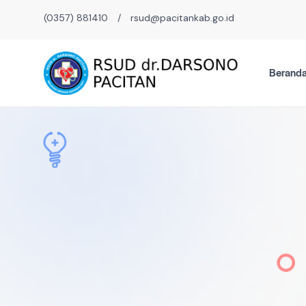
(0357) 881410
/
rsud@pacitankab.go.id
Berand