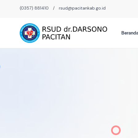
(0357) 881410
/
rsud@pacitankab.go.id
Berand