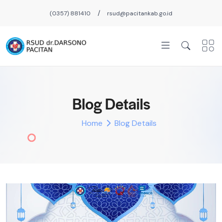
/
(0357) 881410
rsud@pacitankab.go.id
Blog Details
Home
Blog Details