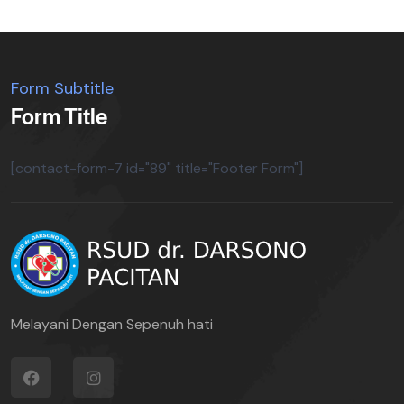
Form Subtitle
Form Title
[contact-form-7 id="89" title="Footer Form"]
Melayani Dengan Sepenuh hati