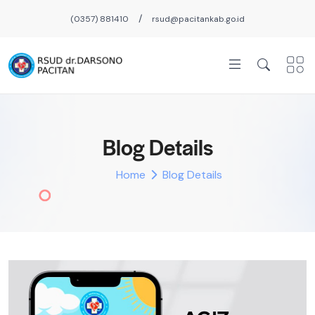
/
(0357) 881410
rsud@pacitankab.go.id
Blog Details
Home
Blog Details