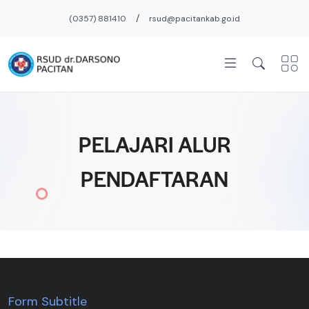
/
(0357) 881410
rsud@pacitankab.go.id
PELAJARI ALUR
PENDAFTARAN
Form Subtitle