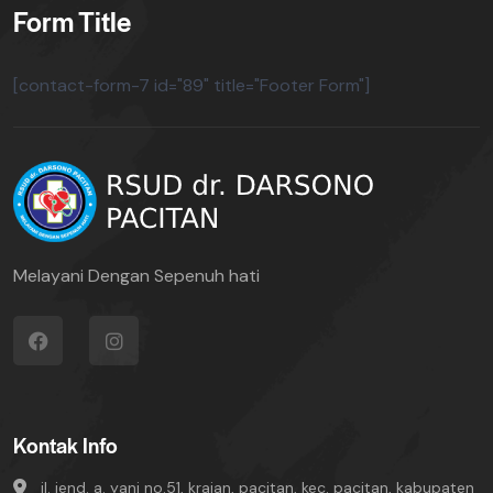
Form Title
[contact-form-7 id="89" title="Footer Form"]
Melayani Dengan Sepenuh hati
Kontak Info
jl. jend. a. yani no.51, krajan, pacitan, kec. pacitan, kabupaten