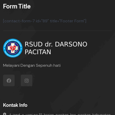
Form Title
[contact-form-7 id="89" title="Footer Form"]
Melayani Dengan Sepenuh hati
Kontak Info
jl. jend. a. yani no.51, krajan, pacitan, kec. pacitan, kabupaten