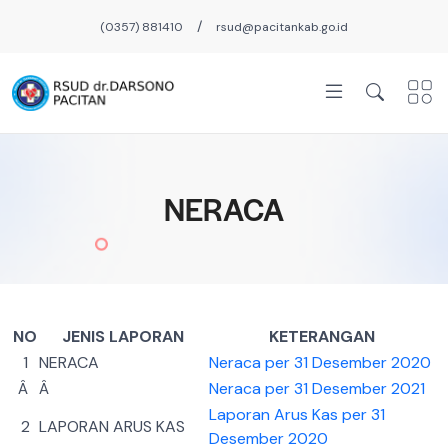
/
(0357) 881410
rsud@pacitankab.go.id
NERACA
NO
JENIS LAPORAN
KETERANGAN
1
NERACA
Neraca per 31 Desember 2020
Â
Â
Neraca per 31 Desember 2021
Laporan Arus Kas per 31
2
LAPORAN ARUS KAS
Desember 2020