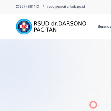
(0357) 881410
/
rsud@pacitankab.go.id
Berand