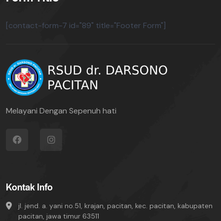
[contact-form-7 id="89" title="Footer Form"]
Melayani Dengan Sepenuh hati
Kontak Info
jl. jend. a. yani no.51, krajan, pacitan, kec. pacitan, kabupaten
pacitan, jawa timur 63511