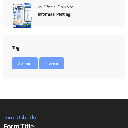
by
Official Darsono
Informasi Penting!
Tag
Aplikasi
Inovasi
Form Subtitle
Form Title