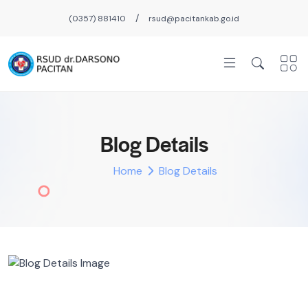
/
(0357) 881410
rsud@pacitankab.go.id
Blog Details
Home
Blog Details