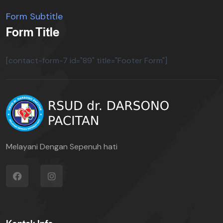
Form Subtitle
Form Title
[contact-form-7 id="89" title="Footer Form"]
Melayani Dengan Sepenuh hati