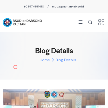
/
(0357) 881410
rsud@pacitankab.go.id
Blog Details
Home
Blog Details