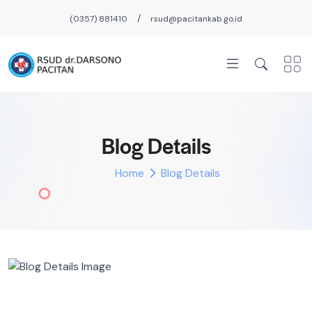
/
(0357) 881410
rsud@pacitankab.go.id
Blog Details
Home
Blog Details