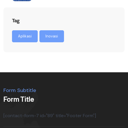
Tag
Aplikasi
Inovasi
Form Subtitle
Form Title
[contact-form-7 id="89" title="Footer Form"]