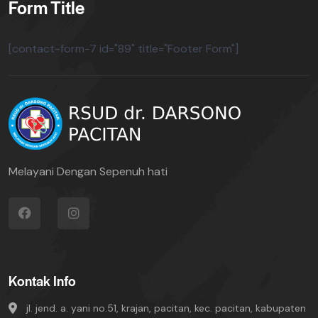
Form Title
[contact-form-7 id="89" title="Footer Form"]
Melayani Dengan Sepenuh hati
Kontak Info
jl. jend. a. yani no.51, krajan, pacitan, kec. pacitan, kabupaten