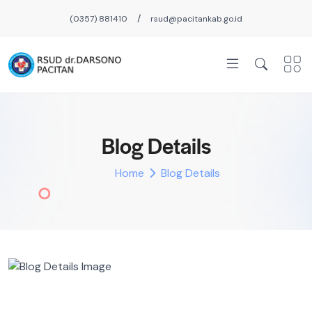
/
(0357) 881410
rsud@pacitankab.go.id
Blog Details
Home
Blog Details