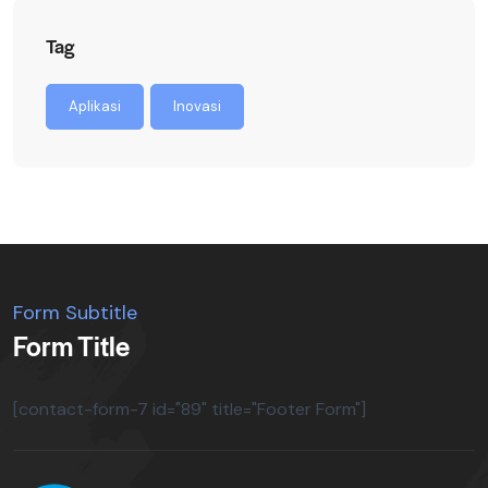
Tag
Aplikasi
Inovasi
Form Subtitle
Form Title
[contact-form-7 id="89" title="Footer Form"]