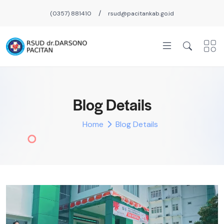
/
(0357) 881410
rsud@pacitankab.go.id
Blog Details
Home
Blog Details