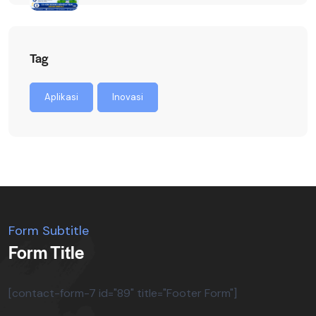
Tag
Aplikasi
Inovasi
Form Subtitle
Form Title
[contact-form-7 id="89" title="Footer Form"]