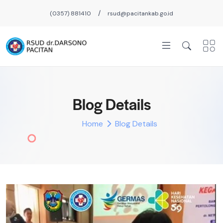
/
(0357) 881410
rsud@pacitankab.go.id
Blog Details
Home
Blog Details