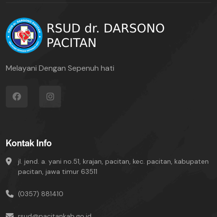
Melayani Dengan Sepenuh hati
Kontak Info
jl. jend. a. yani no.51, krajan, pacitan, kec. pacitan, kabupaten
pacitan, jawa timur 63511
(0357) 881410
rsud@pacitankab.go.id