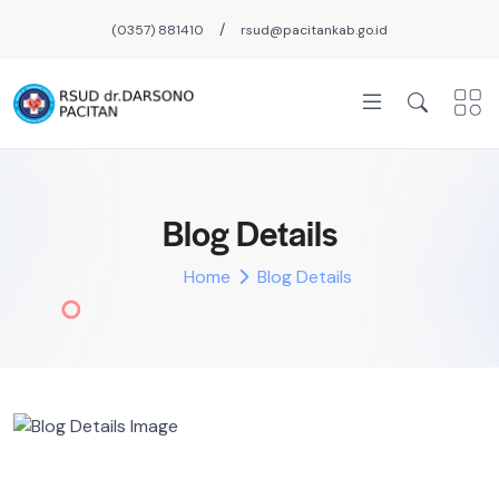
/
(0357) 881410
rsud@pacitankab.go.id
Blog Details
Home
Blog Details