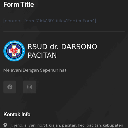
Form Title
[contact-form-7 id="89" title="Footer Form"]
Melayani Dengan Sepenuh hati
Kontak Info
jl. jend. a. yani no.51, krajan, pacitan, kec. pacitan, kabupaten