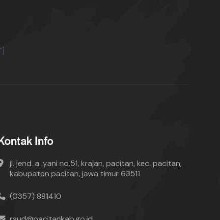
"]
Kontak Info
jl. jend. a. yani no.51, krajan, pacitan, kec. pacitan,
kabupaten pacitan, jawa timur 63511
(0357) 881410
rsud@pacitankab.go.id