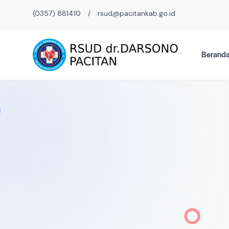
(0357) 881410
/
rsud@pacitankab.go.id
Berand