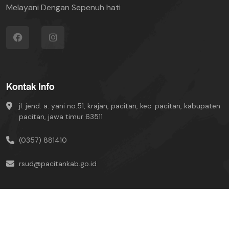
Melayani Dengan Sepenuh hati
Kontak Info
jl. jend. a. yani no.51, krajan, pacitan, kec. pacitan, kabupaten
pacitan, jawa timur 63511
(0357) 881410
rsud@pacitankab.go.id
UNIT SIMRS © Copyright-2024 All Rights Reserved.