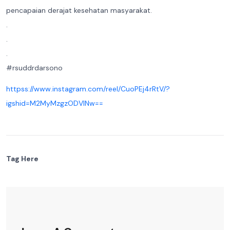
pencapaian derajat kesehatan masyarakat.
.
.
.
#rsuddrdarsono
httpss://www.instagram.com/reel/CuoPEj4rRtV/?
igshid=M2MyMzgzODVlNw==
Tag Here