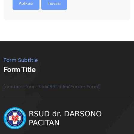
Aplikasi
Inovasi
Form Subtitle
Form Title
[contact-form-7 id="89" title="Footer Form"]