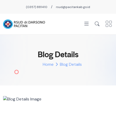
/
(0357) 881410
rsud@pacitankab.go.id
Blog Details
Home
Blog Details