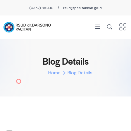
/
(0357) 881410
rsud@pacitankab.go.id
Blog Details
Home
Blog Details