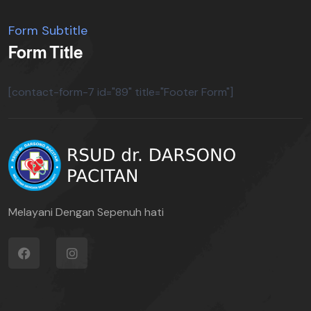
Form Subtitle
Form Title
[contact-form-7 id="89" title="Footer Form"]
Melayani Dengan Sepenuh hati