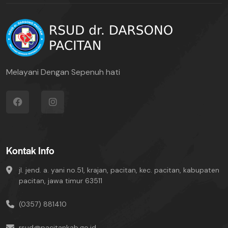
Melayani Dengan Sepenuh hati
Kontak Info
jl. jend. a. yani no.51, krajan, pacitan, kec. pacitan, kabupaten
pacitan, jawa timur 63511
(0357) 881410
rsud@pacitankab.go.id