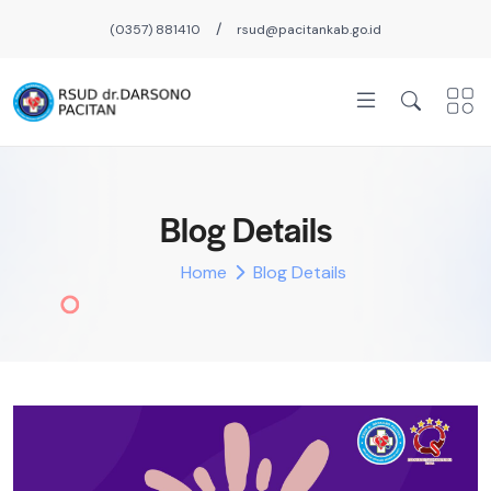
/
(0357) 881410
rsud@pacitankab.go.id
Blog Details
Home
Blog Details