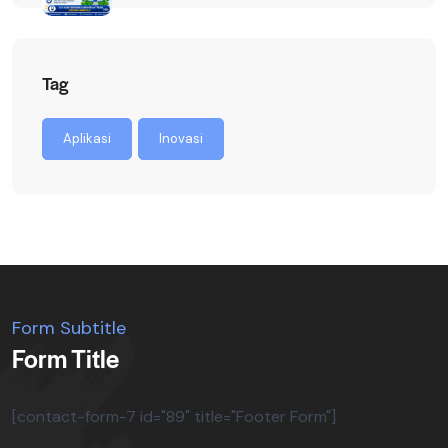
Tag
Aplikasi
Inovasi
Form Subtitle
Form Title
[contact-form-7 id="89" title="Footer Form"]