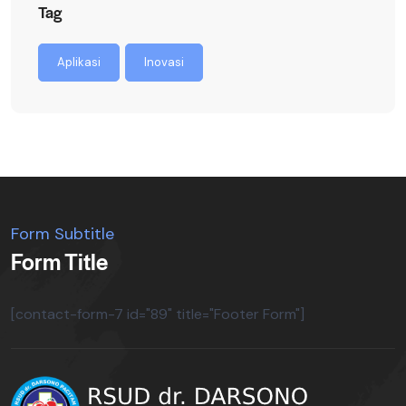
Tag
Aplikasi
Inovasi
Form Subtitle
Form Title
[contact-form-7 id="89" title="Footer Form"]