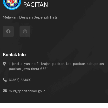
Melayani Dengan Sepenuh hati
Kontak Info
jl. jend. a. yani no.51, krajan, pacitan, kec. pacitan, kabupaten
pacitan, jawa timur 63511
(0357) 881410
rsud@pacitankab.go.id