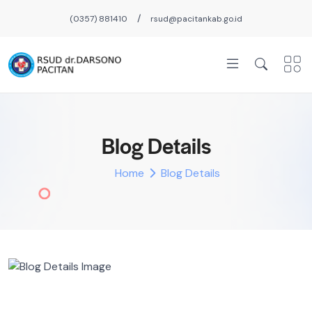
/
(0357) 881410
rsud@pacitankab.go.id
Blog Details
Home
Blog Details