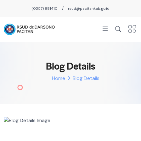
/
(0357) 881410
rsud@pacitankab.go.id
Blog Details
Home
Blog Details