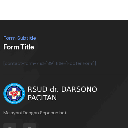
Form Subtitle
Form Title
[contact-form-7 id="89" title="Footer Form"]
Melayani Dengan Sepenuh hati