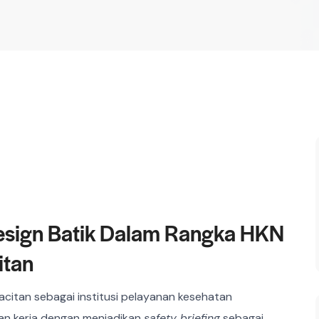
Design Batik Dalam Rangka HKN
itan
itan sebagai institusi pelayanan kesehatan
n kerja dengan menjadikan
safety briefing
sebagai