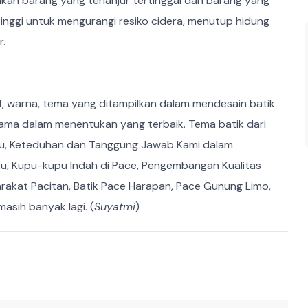
kan barang yang terlanjur tertinggal dan barang yang
nggi untuk mengurangi resiko cidera, menutup hidung
r.
f, warna, tema yang ditampilkan dalam mendesain batik
ama dalam menentukan yang terbaik. Tema batik dari
u, Keteduhan dan Tanggung Jawab Kami dalam
ku, Kupu-kupu Indah di Pace, Pengembangan Kualitas
akat Pacitan, Batik Pace Harapan, Pace Gunung Limo,
sih banyak lagi. (
Suyatmi
)