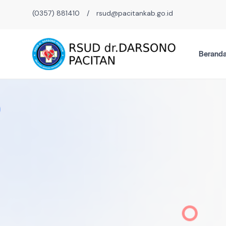
(0357) 881410
/
rsud@pacitankab.go.id
Berand