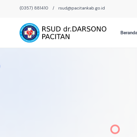
(0357) 881410
/
rsud@pacitankab.go.id
Berand