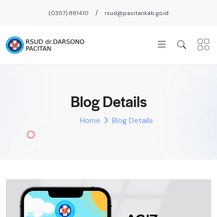
/
(0357) 881410
rsud@pacitankab.go.id
Blog Details
Home
Blog Details