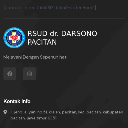
[contact-form-7 id="89" title="Footer Form"]
Melayani Dengan Sepenuh hati
Kontak Info
jl. jend. a. yani no.51, krajan, pacitan, kec. pacitan, kabupaten
pacitan, jawa timur 63511