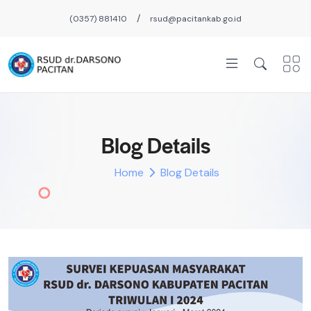
/
(0357) 881410
rsud@pacitankab.go.id
Blog Details
Home
Blog Details