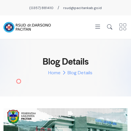
/
(0357) 881410
rsud@pacitankab.go.id
Blog Details
Home
Blog Details