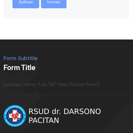
Aplikasi
Inovasi
Form Subtitle
Form Title
[contact-form-7 id="89" title="Footer Form"]