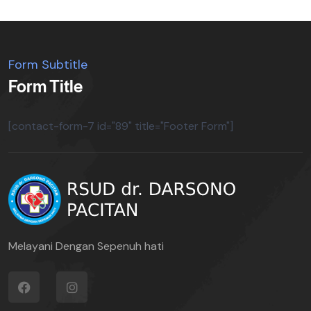
Form Subtitle
Form Title
[contact-form-7 id="89" title="Footer Form"]
Melayani Dengan Sepenuh hati