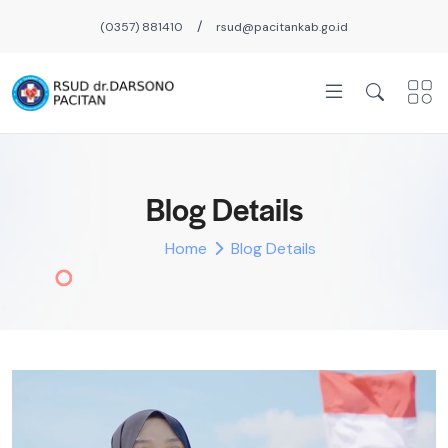
/
(0357) 881410
rsud@pacitankab.go.id
Blog Details
Home
Blog Details