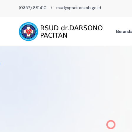
(0357) 881410
/
rsud@pacitankab.go.id
Berand