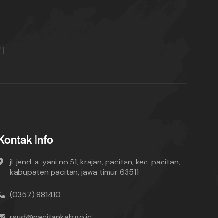
"]
Kontak Info
jl. jend. a. yani no.51, krajan, pacitan, kec. pacitan,
kabupaten pacitan, jawa timur 63511
(0357) 881410
rsud@pacitankab.go.id