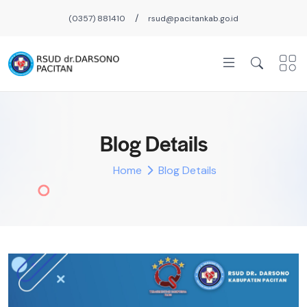
/
(0357) 881410
rsud@pacitankab.go.id
Blog Details
Home
Blog Details