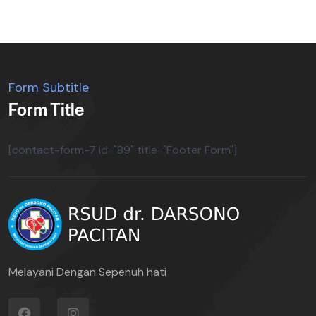
Form Subtitle
Form Title
[contact-form-7 id="89" title="Footer Form"]
Melayani Dengan Sepenuh hati