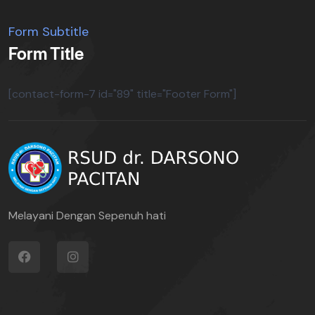
Form Subtitle
Form Title
[contact-form-7 id="89" title="Footer Form"]
Melayani Dengan Sepenuh hati