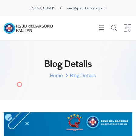
/
(0357) 881410
rsud@pacitankab.go.id
Blog Details
Home
Blog Details