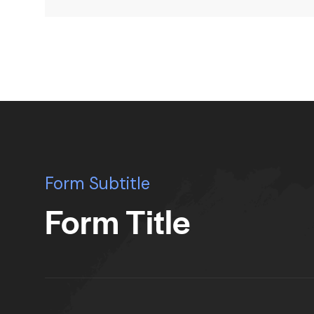
Form Subtitle
Form Title