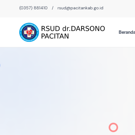
(0357) 881410
/
rsud@pacitankab.go.id
Berand